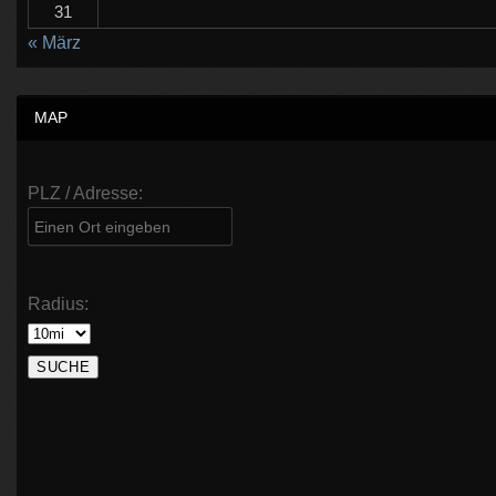
31
« März
MAP
PLZ / Adresse:
Radius: