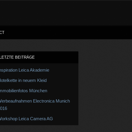
CT
LETZTE BEITRÄGE
nspiration Leica Akademie
otelkette in neuem Kleid
mmobilienfotos München
erbeaufnahmen Electronica Munich
016
orkshop Leica Camera AG