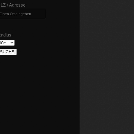
LZ / Adresse:
adius: