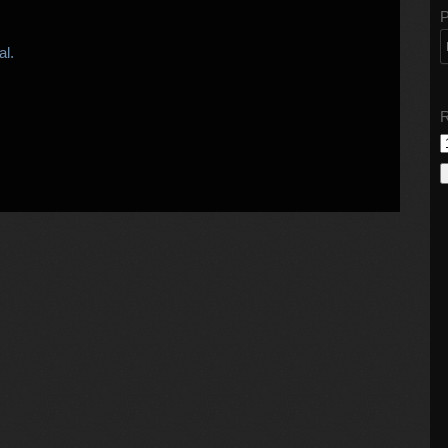
P
al.
R