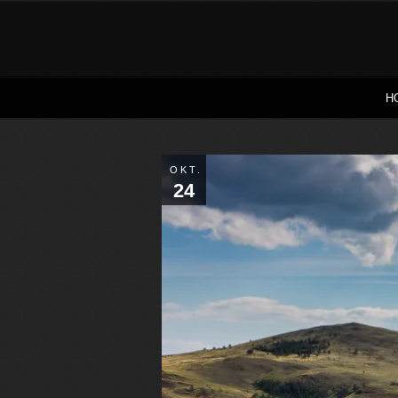
H
OKT.
24