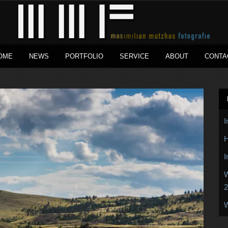
OME
NEWS
PORTFOLIO
SERVICE
ABOUT
CONTA
I
H
I
W
2
W